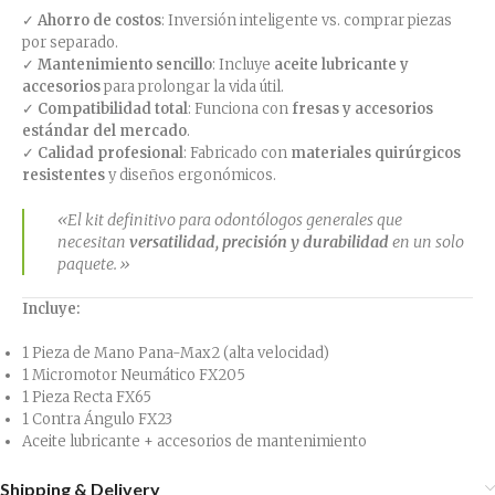
✓
Ahorro de costos
: Inversión inteligente vs. comprar piezas
por separado.
✓
Mantenimiento sencillo
: Incluye
aceite lubricante y
accesorios
para prolongar la vida útil.
✓
Compatibilidad total
: Funciona con
fresas y accesorios
estándar del mercado
.
✓
Calidad profesional
: Fabricado con
materiales quirúrgicos
resistentes
y diseños ergonómicos.
«El kit definitivo para odontólogos generales que
necesitan
versatilidad, precisión y durabilidad
en un solo
paquete.»
Incluye:
1 Pieza de Mano Pana-Max2 (alta velocidad)
1 Micromotor Neumático FX205
1 Pieza Recta FX65
1 Contra Ángulo FX23
Aceite lubricante + accesorios de mantenimiento
Shipping & Delivery