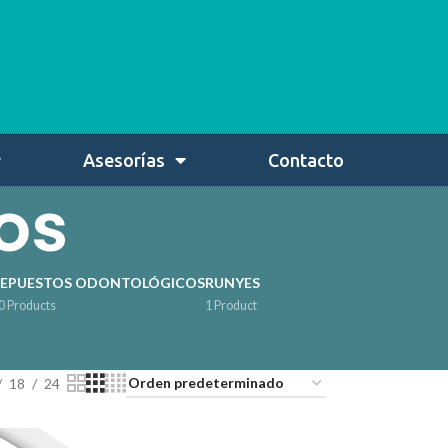
Asesorías
Contacto
os
REPUESTOS ODONTOLÓGICOS
RUNYES
0 Products
1 Product
18
24