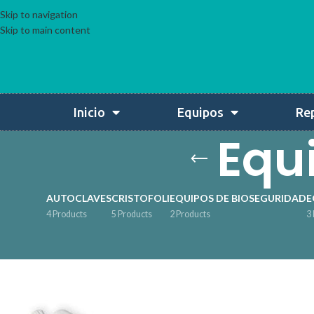
Skip to navigation
Skip to main content
Inicio
Equipos
Re
Equi
AUTOCLAVES
CRISTOFOLI
EQUIPOS DE BIOSEGURIDAD
E
4 Products
5 Products
2 Products
3