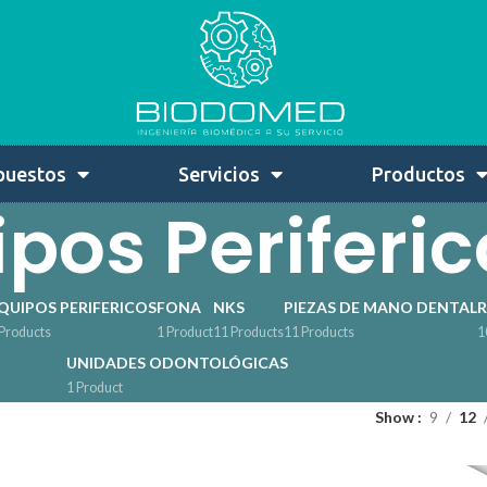
puestos
Servicios
Productos
pos Periferic
QUIPOS PERIFERICOS
FONA
NKS
PIEZAS DE MANO DENTAL
 Products
1 Product
11 Products
11 Products
1
UNIDADES ODONTOLÓGICAS
1 Product
Show
9
12