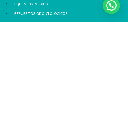
EQUIPO BIOMEDICO
REPUESTOS ODONTOLOGICOS
NUESTROS SERVICIOS
ASESORÍAS
Contacto
3174021196
solicitudes@biodomedsas.com
CLL 102A N° 70 - 95 PISO 3
BOGOTA - COLOMBIA
Redes sociales